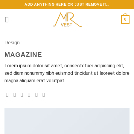
Bỏ
ADD ANYTHING HERE OR JUST REMOVE IT...
qua
nội
0
dung
Design
MAGAZINE
Lorem ipsum dolor sit amet, consectetuer adipiscing elit,
sed diam nonummy nibh euismod tincidunt ut laoreet dolore
magna aliquam erat volutpat