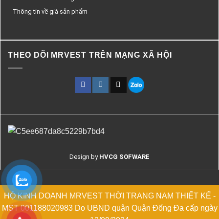
Thông tin về giá sản phẩm
THEO DÕI MRVEST TRÊN MẠNG XÃ HỘI
Design by
HVCG SOFWARE
HỘ KINH DOANH MRVEST THỜI TRANG NAM THIẾT KẾ -
MST 001188020983 Do UBND quận Quận Đống Đa cấp ngày