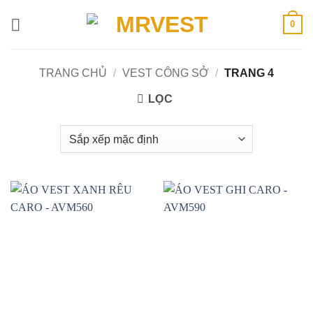
Bỏ
0
qua
nội
dung
TRANG CHỦ
/
VEST CÔNG SỞ
/
TRANG 4
LỌC