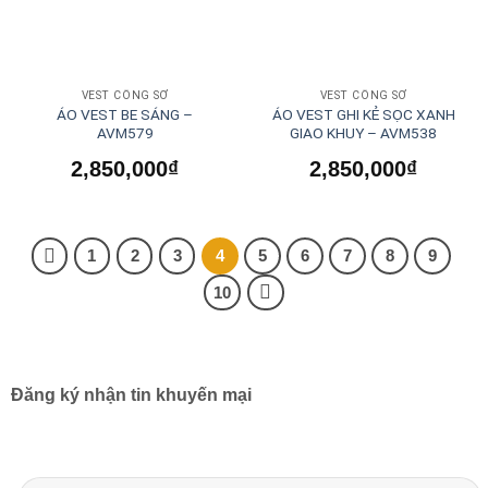
VEST CÔNG SỞ
VEST CÔNG SỞ
ÁO VEST BE SÁNG –
ÁO VEST GHI KẺ SỌC XANH
AVM579
GIAO KHUY – AVM538
2,850,000
₫
2,850,000
₫
1
2
3
4
5
6
7
8
9
10
Đăng ký nhận tin khuyến mại