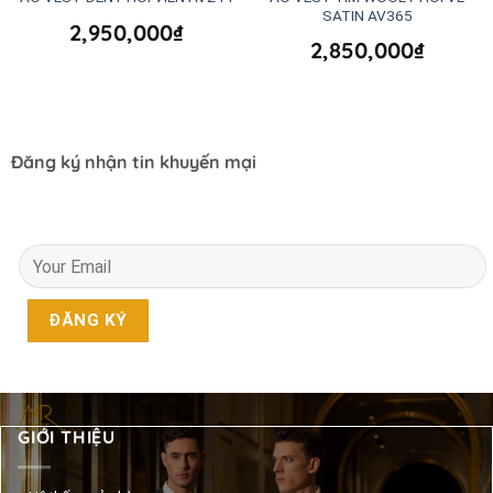
SATIN AV365
2,950,000
₫
2,850,000
₫
Đăng ký nhận tin khuyến mại
GIỚI THIỆU