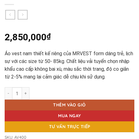
2,850,000
₫
Áo vest nam thiết kế riêng của MRVEST form dáng trẻ, lịch
sự với các size từ 50- 85kg. Chất liệu vải tuyển chọn nhập
khẩu cao cấp không bai xù, màu sắc thời trang, độ co giãn
từ 2-5% mang lại cảm giác dễ chịu khi sử dụng.
ÁO VEST CARO GHI XÁM AV400 số lượng
THÊM VÀO GIỎ
MUA NGAY
TƯ VẤN TRỰC TIẾP
SKU:
AV400