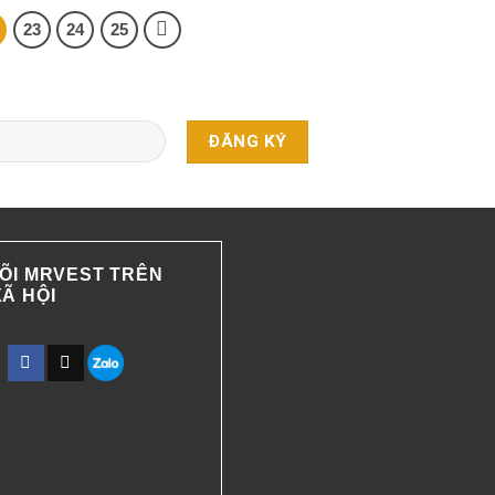
23
24
25
ÕI MRVEST TRÊN
Ã HỘI