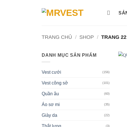
Bỏ
qua
SẢ
nội
dung
TRANG CHỦ
/
SHOP
/
TRANG 22
DANH MỤC SẢN PHẨM
Vest cưới
(156)
Vest công sở
(101)
Quần âu
(60)
Áo sơ mi
(35)
Giày da
(22)
Thắt lưng
(3)