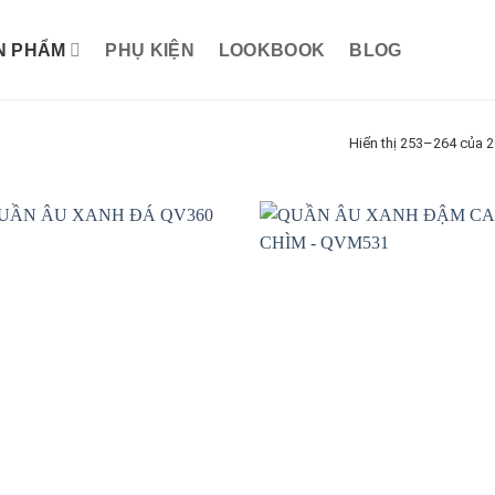
N PHẨM
PHỤ KIỆN
LOOKBOOK
BLOG
Hiển thị 253–264 của 2