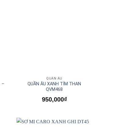
QUẦN ÂU
 –
QUẦN ÂU XANH TÍM THAN
QVM468
950,000
₫