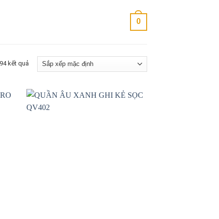
0
94 kết quả