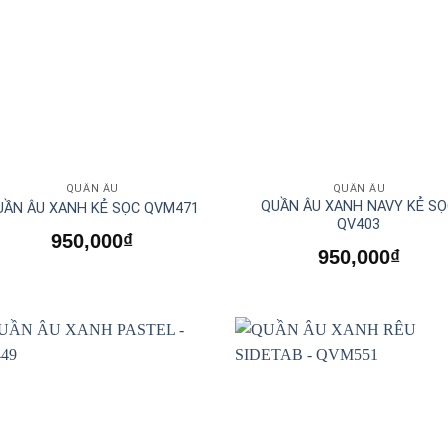
QUẦN ÂU
QUẦN ÂU
QUẦN ÂU XANH NAVY KẺ S
UẦN ÂU XANH KẺ SỌC QVM471
QV403
950,000
₫
950,000
₫