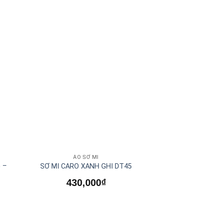
ÁO SƠ MI
 –
SƠ MI CARO XANH GHI DT45
430,000
₫