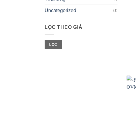
Uncategorized
(1)
LỌC THEO GIÁ
Giá
Giá
LỌC
tối
tối
thiểu
đa