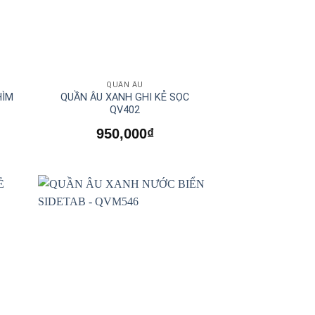
QUẦN ÂU
HÌM
QUẦN ÂU XANH GHI KẺ SỌC
QV402
950,000
₫