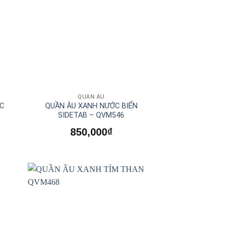
QUẦN ÂU
ỌC
QUẦN ÂU XANH NƯỚC BIỂN
SIDETAB – QVM546
850,000
₫