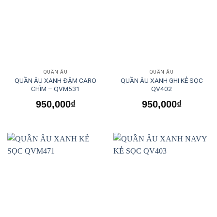
QUẦN ÂU
QUẦN ÂU
QUẦN ÂU XANH ĐẬM CARO
QUẦN ÂU XANH GHI KẺ SỌC
CHÌM – QVM531
QV402
950,000
₫
950,000
₫