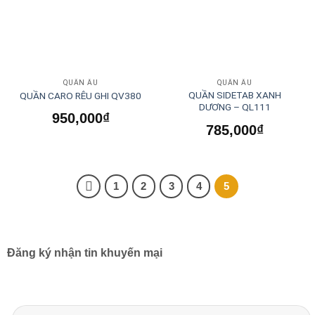
QUẦN ÂU
QUẦN ÂU
QUẦN SIDETAB XANH
QUẦN CARO RÊU GHI QV380
DƯƠNG – QL111
950,000
₫
785,000
₫
1
2
3
4
5
Đăng ký nhận tin khuyến mại