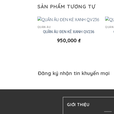
SẢN PHẨM TƯƠNG TỰ
QUẦN ÂU
QUẦN
O ĐỎ ĐÔ QV381
QUẦN ÂU ĐEN KẺ XANH QV236
,000
₫
950,000
₫
Đăng ký nhận tin khuyến mại
GIỚI THIỆU