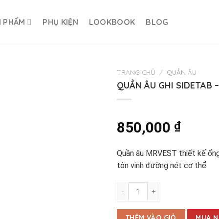
N PHẨM
PHỤ KIỆN
LOOKBOOK
BLOG
TRANG CHỦ
/
QUẦN ÂU
QUẦN ÂU GHI SIDETAB 
850,000
₫
Quần âu MRVEST thiết kế ốn
tôn vinh đường nét cơ thể.
QUẦN ÂU GHI SIDETAB - QVM5
THÊM VÀO GIỎ
MUA N