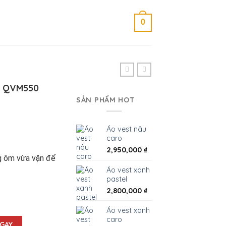
0
– QVM550
SẢN PHẨM HOT
Áo vest nâu
caro
2,950,000
₫
g ôm vừa vặn để
Áo vest xanh
pastel
2,800,000
₫
50 số lượng
Áo vest xanh
caro
GAY