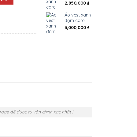
2,850,000
₫
Áo vest xanh
đậm caro
3,000,000
₫
age để được tư vấn chính xác nhất !