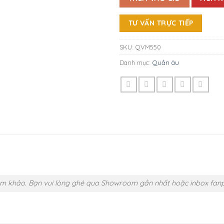
TƯ VẤN TRỰC TIẾP
SKU:
QVM550
Danh mục:
Quần âu
tham khảo. Bạn vui lòng ghé qua Showroom gần nhất hoặc inbox fanp