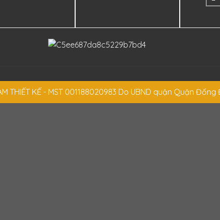
 THIẾT KẾ - MST 001188020983 Do UBND quận Quận Đống 