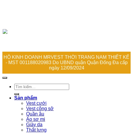
THEO DÕI MRVEST TRÊN MẠNG XÃ HỘI
Design by
HVCG SOFWARE
HỘ KINH DOANH MRVEST THỜI TRANG NAM THIẾT KẾ
- MST 001188020983 Do UBND quận Quận Đống Đa cấp
ngày 12/09/2024
Tìm
kiếm:
Sản phẩm
Vest cưới
Vest công sở
Quần âu
Áo sơ mi
Giày da
Thắt lưng