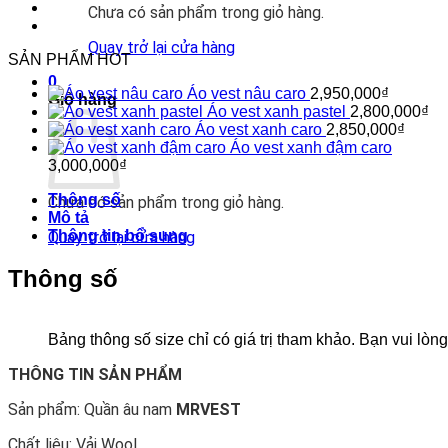
XANH
Chưa có sản phẩm trong giỏ hàng.
QV236
số
Quay trở lại cửa hàng
lượng
SẢN PHẨM HOT
0
Áo vest nâu caro
2,950,000
₫
Giỏ hàng
Áo vest xanh pastel
2,800,000
₫
Áo vest xanh caro
2,850,000
₫
Áo vest xanh đậm caro
3,000,000
₫
Thông số
Chưa có sản phẩm trong giỏ hàng.
Mô tả
Thông tin bổ sung
Quay trở lại cửa hàng
Thông số
Bảng thông số size chỉ có giá trị tham khảo. Bạn vui l
THÔNG TIN SẢN PHẨM
Sản phẩm: Quần âu nam
MRVEST
Chất liệu: Vải Wool