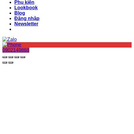
Phụ kiện
Lookbook
Blog
Đăng nhập
Newsletter
0902149868