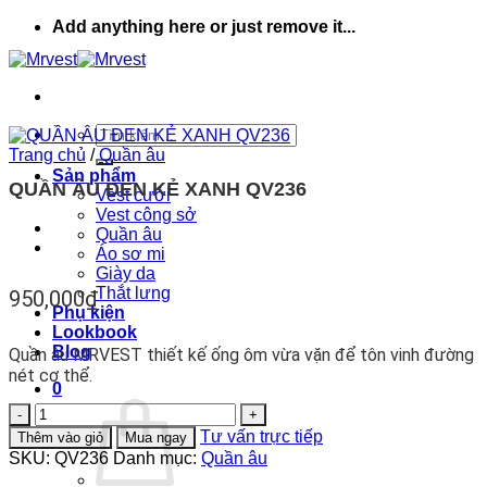
Bỏ
Add anything here or just remove it...
qua
nội
dung
Tìm
kiếm:
Trang chủ
/
Quần âu
Sản phẩm
QUẦN ÂU ĐEN KẺ XANH QV236
Vest cưới
Vest công sở
Quần âu
Áo sơ mi
Giày da
Thắt lưng
950,000
₫
Phụ kiện
Lookbook
Blog
Quần âu MRVEST thiết kế ống ôm vừa vặn để tôn vinh đường
nét cơ thể.
0
QUẦN
ÂU
Tư vấn trực tiếp
Thêm vào giỏ
Mua ngay
ĐEN
SKU:
QV236
Danh mục:
Quần âu
KẺ