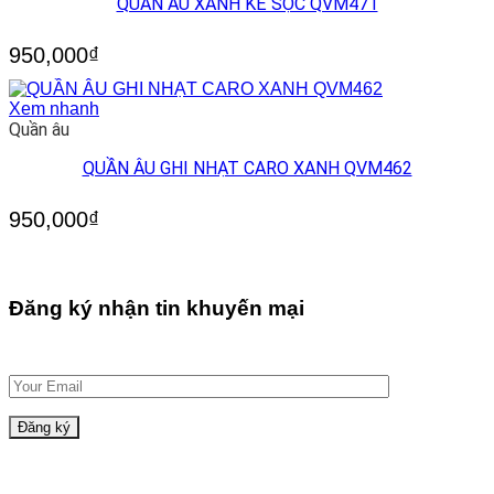
QUẦN ÂU XANH KẺ SỌC QVM471
950,000
₫
Xem nhanh
Quần âu
QUẦN ÂU GHI NHẠT CARO XANH QVM462
950,000
₫
Đăng ký nhận tin khuyến mại