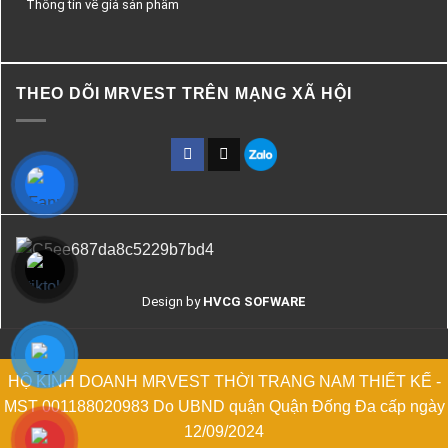
Thông tin về giá sản phẩm
THEO DÕI MRVEST TRÊN MẠNG XÃ HỘI
Design by
HVCG SOFWARE
HỘ KINH DOANH MRVEST THỜI TRANG NAM THIẾT KẾ -
MST 001188020983 Do UBND quận Quận Đống Đa cấp ngày
12/09/2024