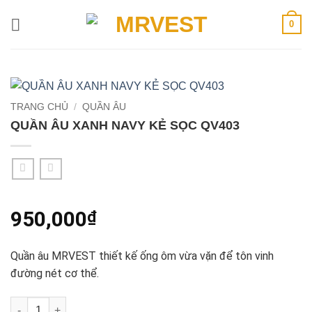
Bỏ
0
qua
nội
dung
TRANG CHỦ
/
QUẦN ÂU
QUẦN ÂU XANH NAVY KẺ SỌC QV403
950,000
₫
Quần âu MRVEST thiết kế ống ôm vừa vặn để tôn vinh
đường nét cơ thể.
QUẦN ÂU XANH NAVY KẺ SỌC QV403 số lượng