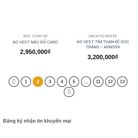
VEST CÔNG SỞ
UNCATEGORIZED
ÁO VEST TÍM THAN KẺ SỌC
ÁO VEST NÂU ĐỎ CARO
TRẮNG – AVM599
2,950,000
₫
3,200,000
₫
1
2
3
4
5
…
11
12
13
Đăng ký nhận tin khuyến mại