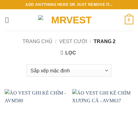
Bỏ
ADD ANYTHING HERE OR JUST REMOVE IT...
qua
nội
0
dung
TRANG CHỦ
/
VEST CƯỚI
/
TRANG 2
LỌC