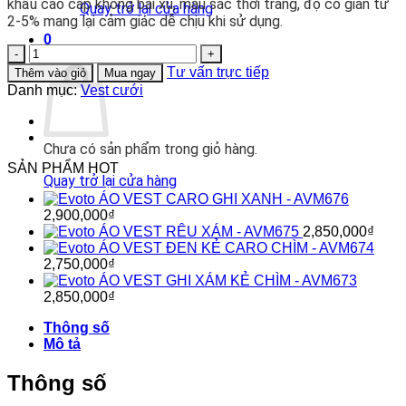
khẩu cao cấp không bai xù, màu sắc thời trang, độ co giãn từ
Quay trở lại cửa hàng
2-5% mang lại cảm giác dễ chịu khi sử dụng.
0
ÁO
Giỏ hàng
VEST
Tư vấn trực tiếp
Thêm vào giỏ
Mua ngay
GHI
Danh mục:
Vest cưới
CHÌ
-
AVM567
Chưa có sản phẩm trong giỏ hàng.
số
lượng
SẢN PHẨM HOT
Quay trở lại cửa hàng
ÁO VEST CARO GHI XANH - AVM676
2,900,000
₫
ÁO VEST RÊU XÁM - AVM675
2,850,000
₫
ÁO VEST ĐEN KẺ CARO CHÌM - AVM674
2,750,000
₫
ÁO VEST GHI XÁM KẺ CHÌM - AVM673
2,850,000
₫
Thông số
Mô tả
Thông số