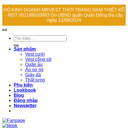
HỘ KINH DOANH MRVEST THỜI TRANG NAM THIẾT KẾ
- MST 001188020983 Do UBND quận Quận Đống Đa cấp
ngày 12/09/2024
Tìm
kiếm:
Sản phẩm
Vest cưới
Vest công sở
Quần âu
Áo sơ mi
Giày da
Thắt lưng
Phụ kiện
Lookbook
Blog
Đăng nhập
Newsletter