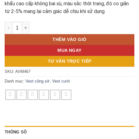
khẩu cao cấp không bai xù, màu sắc thời trang, độ co giãn
từ 2-5% mang lại cảm giác dễ chịu khi sử dụng.
ÁO VEST GHI XÁM KẺ Ô AVM467 số lượng
THÊM VÀO GIỎ
MUA NGAY
TƯ VẤN TRỰC TIẾP
SKU:
AVM467
Danh mục:
Vest công sở
,
Vest cưới
THÔNG SỐ