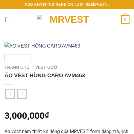
Bỏ
ADD ANYTHING HERE OR JUST REMOVE IT...
qua
nội
0
dung
TRANG CHỦ
/
VEST CƯỚI
ÁO VEST HỒNG CARO AVM463
3,000,000
₫
Áo vest nam thiết kế riêng của MRVEST form dáng trẻ, lịch