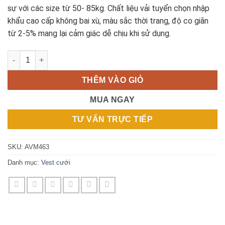
sự với các size từ 50- 85kg. Chất liệu vải tuyển chọn nhập
khẩu cao cấp không bai xù, màu sắc thời trang, độ co giãn
từ 2-5% mang lại cảm giác dễ chịu khi sử dụng.
ÁO VEST HỒNG CARO AVM463 số lượng
THÊM VÀO GIỎ
MUA NGAY
TƯ VẤN TRỰC TIẾP
SKU:
AVM463
Danh mục:
Vest cưới