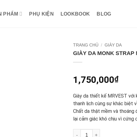
N PHẨM
PHỤ KIỆN
LOOKBOOK
BLOG
TRANG CHỦ
/
GIÀY DA
GIÀY DA MONK STRAP 
1,750,000
₫
Giày da thiết kế MRVEST với 
thanh lịch cùng sự khác biệt v
Chất da thật mềm và thoáng 
lại cảm giác khó chịu vì cứng 
GIÀY DA MONK STRAP MÂN R6