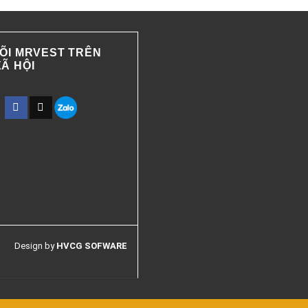
ÕI MRVEST TRÊN
Ã HỘI
Design by
HVCG SOFWARE