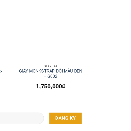
GIÀY DA
GIÀY
GIÀY MONKSTRAP ĐÔI MÀU ĐEN
GIÀY LƯỜI ĐEN
63
– G002
G00
1,750,000
₫
1,750