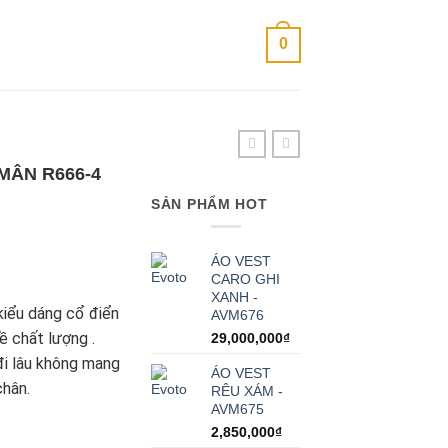
0
MÂN R666-4
SẢN PHẨM HOT
ÁO VEST
CARO GHI
XANH -
kiểu dáng cổ điển
AVM676
ề chất lượng .
29,000,000
₫
đi lâu không mang
ÁO VEST
chân.
RÊU XÁM -
AVM675
66-4 số lượng
2,850,000
₫