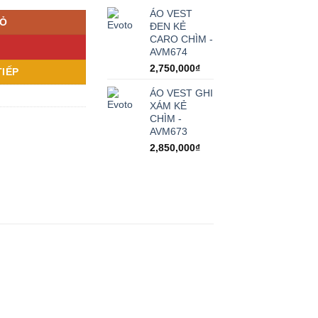
ÁO VEST
IỎ
ĐEN KẺ
CARO CHÌM -
AVM674
2,750,000
₫
IẾP
ÁO VEST GHI
XÁM KẺ
CHÌM -
AVM673
2,850,000
₫