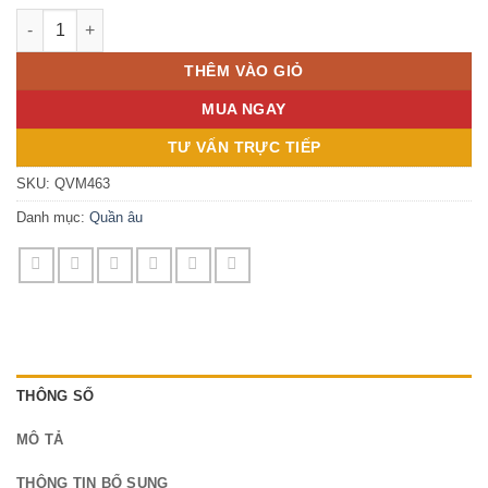
QUẦN ÂU HỒNG CARO QVM463 số lượng
THÊM VÀO GIỎ
MUA NGAY
TƯ VẤN TRỰC TIẾP
SKU:
QVM463
Danh mục:
Quần âu
THÔNG SỐ
MÔ TẢ
THÔNG TIN BỔ SUNG