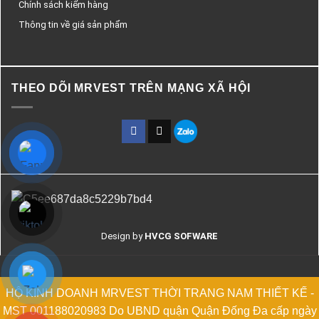
Chính sách kiểm hàng
Thông tin về giá sản phẩm
THEO DÕI MRVEST TRÊN MẠNG XÃ HỘI
Design by
HVCG SOFWARE
HỘ KINH DOANH MRVEST THỜI TRANG NAM THIẾT KẾ -
MST 001188020983 Do UBND quận Quận Đống Đa cấp ngày