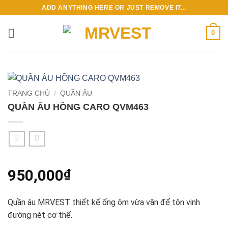
Bỏ
ADD ANYTHING HERE OR JUST REMOVE IT...
qua
nội
0
dung
TRANG CHỦ
/
QUẦN ÂU
QUẦN ÂU HỒNG CARO QVM463
950,000
₫
Quần âu MRVEST thiết kế ống ôm vừa vặn để tôn vinh
đường nét cơ thể.