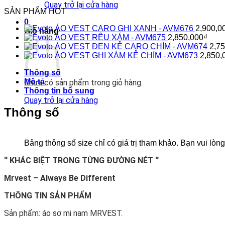
DT50
Quay trở lại cửa hàng
số
SẢN PHẨM HOT
lượng
0
ÁO VEST CARO GHI XANH - AVM676
2,900,0
Giỏ hàng
ÁO VEST RÊU XÁM - AVM675
2,850,000
₫
ÁO VEST ĐEN KẺ CARO CHÌM - AVM674
2,7
ÁO VEST GHI XÁM KẺ CHÌM - AVM673
2,850,
Thông số
Mô tả
Chưa có sản phẩm trong giỏ hàng.
Thông tin bổ sung
Quay trở lại cửa hàng
Thông số
Bảng thông số size chỉ có giá trị tham khảo. Bạn vui l
“ KHÁC BIỆT TRONG TỪNG ĐƯỜNG NÉT “
Mrvest – Always Be Different
THÔNG TIN SẢN PHẨM
Sản phẩm: áo sơ mi nam MRVEST.