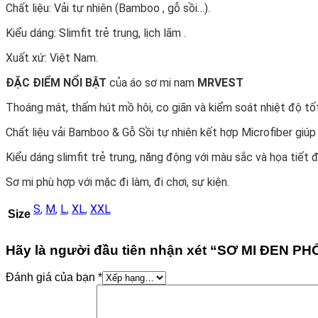
Chất liệu: Vải tự nhiên (Bamboo , gỗ sồi…).
Kiểu dáng: Slimfit trẻ trung, lịch lãm .
Xuất xứ: Việt Nam.
ĐẶC ĐIỂM NỔI BẬT
của áo sơ mi nam
MRVEST
Thoáng mát, thấm hút mồ hôi, co giãn và kiểm soát nhiệt độ tốt
Chất liệu vải Bamboo & Gỗ Sồi tự nhiên kết hợp Microfiber giúp á
Kiểu dáng slimfit trẻ trung, năng động với màu sắc và họa tiết đ
Sơ mi phù hợp với mặc đi làm, đi chơi, sự kiện.
S
,
M
,
L
,
XL
,
XXL
Size
Hãy là người đầu tiên nhận xét “SƠ MI ĐEN P
Đánh giá của bạn
*