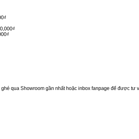
00
₫
50,000
₫
000
₫
òng ghé qua Showroom gần nhất hoặc inbox fanpage để được tư v