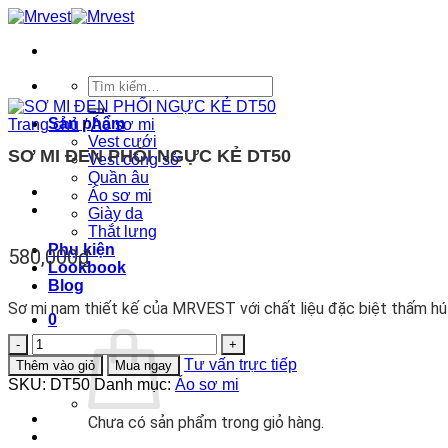
Bỏ
qua
nội
dung
Tìm
kiếm:
Sản phẩm
Trang chủ
/
Áo sơ mi
Vest cưới
SƠ MI ĐEN PHỐI NGỰC KẺ DT50
Vest công sở
Quần âu
Áo sơ mi
Giày da
Thắt lưng
Phụ kiện
580,000
₫
Lookbook
Blog
Sơ mi nam thiết kế của MRVEST với chất liệu đặc biệt thấm hút
0
SƠ
MI
Tư vấn trực tiếp
Thêm vào giỏ
Mua ngay
ĐEN
SKU:
DT50
Danh mục:
Áo sơ mi
PHỐI
NGỰC
Chưa có sản phẩm trong giỏ hàng.
KẺ