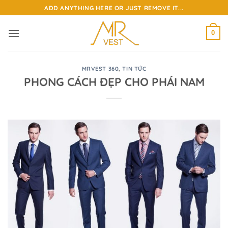
Bỏ
ADD ANYTHING HERE OR JUST REMOVE IT...
qua
nội
0
dung
MRVEST 360
,
TIN TỨC
PHONG CÁCH ĐẸP CHO PHÁI NAM