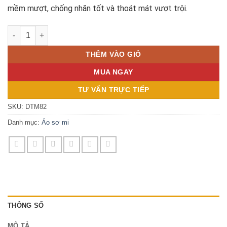
mềm mượt, chống nhăn tốt và thoát mát vượt trội.
SƠ MI XANH DA TRỜI KẺ CHÌM - DTM82 số lượng
THÊM VÀO GIỎ
MUA NGAY
TƯ VẤN TRỰC TIẾP
SKU:
DTM82
Danh mục:
Áo sơ mi
THÔNG SỐ
MÔ TẢ