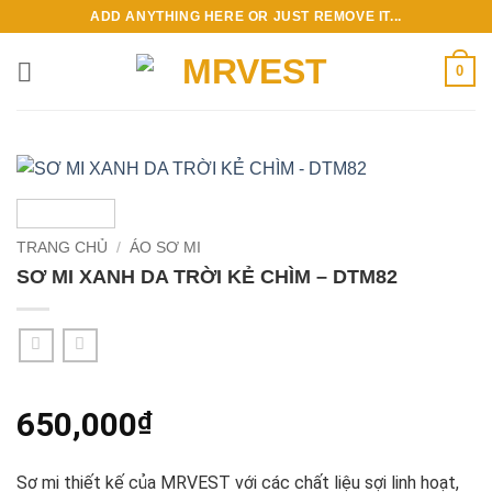
Bỏ
ADD ANYTHING HERE OR JUST REMOVE IT...
qua
nội
0
dung
TRANG CHỦ
/
ÁO SƠ MI
SƠ MI XANH DA TRỜI KẺ CHÌM – DTM82
650,000
₫
Sơ mi thiết kế của MRVEST với các chất liệu sợi linh hoạt,