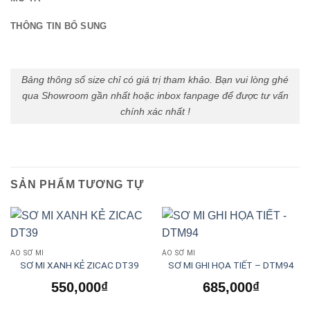
THÔNG TIN BỔ SUNG
Bảng thông số size chỉ có giá trị tham khảo. Bạn vui lòng ghé
qua Showroom gần nhất hoặc inbox fanpage để được tư vấn
chính xác nhất !
SẢN PHẨM TƯƠNG TỰ
ÁO SƠ MI
ÁO SƠ MI
SƠ MI XANH KẺ ZICAC DT39
SƠ MI GHI HỌA TIẾT – DTM94
550,000
₫
685,000
₫